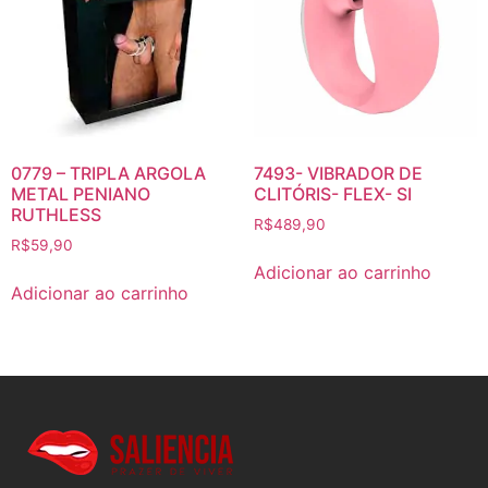
0779 – TRIPLA ARGOLA
7493- VIBRADOR DE
METAL PENIANO
CLITÓRIS- FLEX- SI
RUTHLESS
R$
489,90
R$
59,90
Adicionar ao carrinho
Adicionar ao carrinho