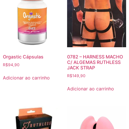
Orgastic Cápsulas
0782 – HARNESS MACHO
C/ ALGEMAS RUTHLESS
R$
94,90
JACK STRAP
R$
149,90
Adicionar ao carrinho
Adicionar ao carrinho