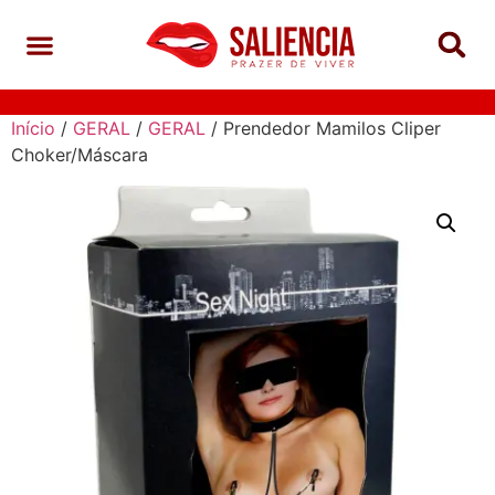
Início
/
GERAL
/
GERAL
/ Prendedor Mamilos Cliper
Choker/Máscara