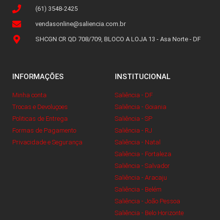
(61) 3548-2425
vendasonline@saliencia.com.br
SHCGN CR QD 708/709, BLOCO A LOJA 13 - Asa Norte - DF
INFORMAÇÕES
INSTITUCIONAL
Minha conta
Saliência - DF
Trocas e Devoluçoes
Saliência - Goiania
Politicas de Entrega
Saliência - SP
Formas de Pagamento
Saliência - RJ
Privacidade e Segurança
Saliência - Natal
Saliência - Fortaleza
Saliência - Salvador
Saliência - Aracaju
Saliência - Belém
Saliência - João Pessoa
Saliência - Belo Horizonte