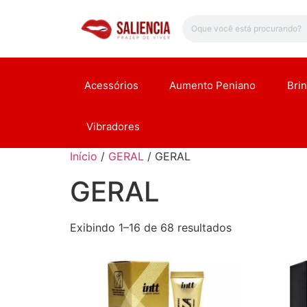
Acessórios
Aumento Peniano
Bri
Vibradores
Início
/
GERAL
/ GERAL
GERAL
Exibindo 1–16 de 68 resultados