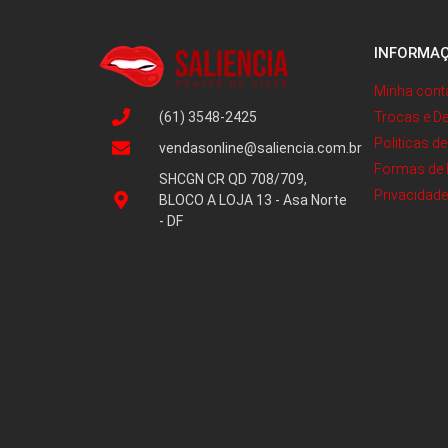
INFORMA
Minha cont
(61) 3548-2425
Trocas e D
Politicas d
vendasonline@saliencia.com.br
Formas de
SHCGN CR QD 708/709,
Privacidad
BLOCO A LOJA 13 - Asa Norte
- DF