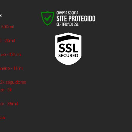
S
- 600mil
a - 20mil
lo - 134mil
neiro - 11mil
- 2k seguidores
za - 3k
or - 36mil
cial