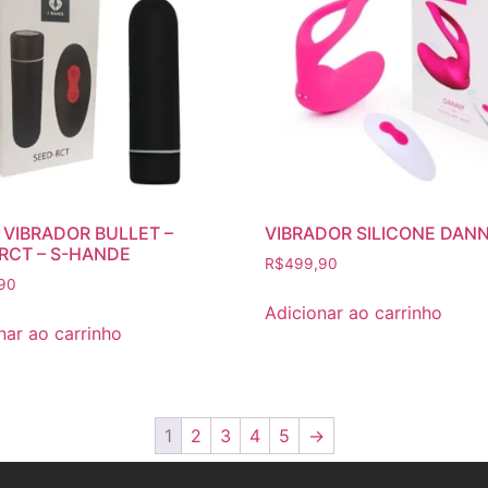
– VIBRADOR BULLET –
VIBRADOR SILICONE DAN
RCT – S-HANDE
R$
499,90
90
Adicionar ao carrinho
nar ao carrinho
1
2
3
4
5
→