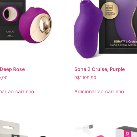
 Deep Rose
Sona 2 Cruise, Purple
9,90
R$
1.199,90
nar ao carrinho
Adicionar ao carrinho