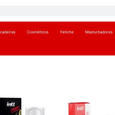
ncadeiras
Cosméticos
Fetiche
Masturbadores