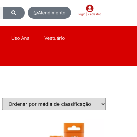
Atendimento
login | cadastro
Uso Anal
Vestuário