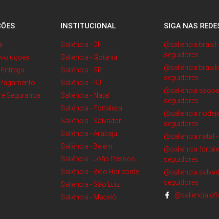
ÇÕES
INSTITUCIONAL
SIGA NAS REDE
a
Saliência - DF
@saliencia.brasil 
seguidores
evoluçoes
Saliência - Goiania
@saliencia.brasili
e Entrega
Saliência - SP
seguidores
 Pagamento
Saliência - RJ
@saliencia.saopau
e e Segurança
Saliência - Natal
seguidores
Saliência - Fortaleza
@saliencia.riodeja
Saliência - Salvador
seguidores
Saliência - Aracaju
@saliencia.natal 
Saliência - Belém
@saliencia.fortale
Saliência - João Pessoa
seguidores
Saliência - Belo Horizonte
@saliencia.salvad
seguidores
Saliência - São Luiz
@saliencia.ofi
Saliência - Maceió