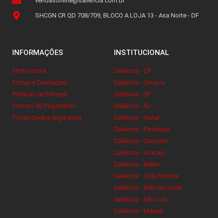
vendasonline@saliencia.com.br
SHCGN CR QD 708/709, BLOCO A LOJA 13 - Asa Norte - DF
INFORMAÇÕES
INSTITUCIONAL
Minha conta
Saliência - DF
Trocas e Devoluçoes
Saliência - Goiania
Politicas de Entrega
Saliência - SP
Formas de Pagamento
Saliência - RJ
Privacidade e Segurança
Saliência - Natal
Saliência - Fortaleza
Saliência - Salvador
Saliência - Aracaju
Saliência - Belém
Saliência - João Pessoa
Saliência - Belo Horizonte
Saliência - São Luiz
Saliência - Maceió