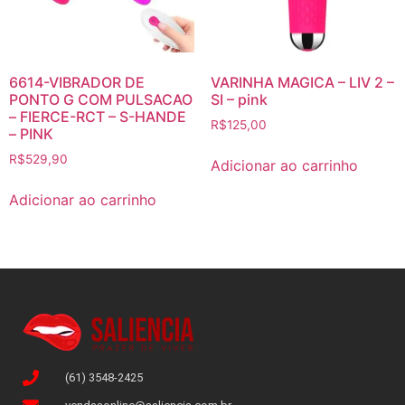
6614-VIBRADOR DE
VARINHA MAGICA – LIV 2 –
PONTO G COM PULSACAO
SI – pink
– FIERCE-RCT – S-HANDE
R$
125,00
– PINK
R$
529,90
Adicionar ao carrinho
Adicionar ao carrinho
(61) 3548-2425