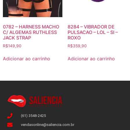
0782 – HARNESS MACHO
8284 – VIBRADOR DE
C/ ALGEMAS RUTHLESS
PULSACAO – LOL – SI –
JACK STRAP
ROXO
R$
149,90
R$
359,90
Adicionar ao carrinho
Adicionar ao carrinho
(61) 3548-2425
vendasonline@saliencia.com.br