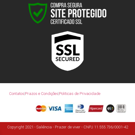
Contatos
Prazos e Condições
Politicas de Privacidade
Copyright 2021 - Saliência - Prazer de viver - CNPJ 11.555.736/0001-42