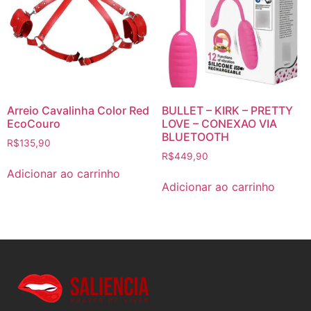
Arreio Cavalinha Color Red
BULLET – KIRK – PRETTY
EcoCouro
LOVE – CONEXAO VIA
BLUETOOTH
R$
135,90
R$
449,90
Adicionar ao carrinho
Adicionar ao carrinho