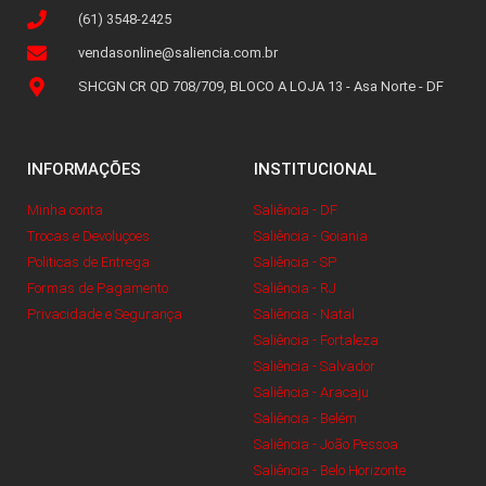
(61) 3548-2425
vendasonline@saliencia.com.br
SHCGN CR QD 708/709, BLOCO A LOJA 13 - Asa Norte - DF
INFORMAÇÕES
INSTITUCIONAL
Minha conta
Saliência - DF
Trocas e Devoluçoes
Saliência - Goiania
Politicas de Entrega
Saliência - SP
Formas de Pagamento
Saliência - RJ
Privacidade e Segurança
Saliência - Natal
Saliência - Fortaleza
Saliência - Salvador
Saliência - Aracaju
Saliência - Belém
Saliência - João Pessoa
Saliência - Belo Horizonte