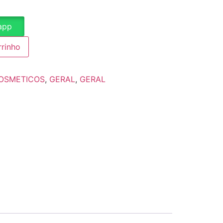
app
rrinho
OSMETICOS
,
GERAL
,
GERAL