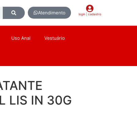
Atendimento
login | cadastro
Uso Anal
Vestuário
ATANTE
 LIS IN 30G