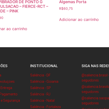
VIBRADOR DE PONTO G
Algemas Porta
ULSACAO – FIERCE-RCT –
R$
60,75
DE – PINK
90
Adicionar ao carrinho
nar ao carrinho
ÇÕES
INSTITUCIONAL
SIGA NAS REDE
a
Saliência - DF
@saliencia.brasil 
seguidores
evoluçoes
Saliência - Goiania
@saliencia.brasili
e Entrega
Saliência - SP
seguidores
 Pagamento
Saliência - RJ
@saliencia.saopau
e e Segurança
Saliência - Natal
seguidores
Saliência - Fortaleza