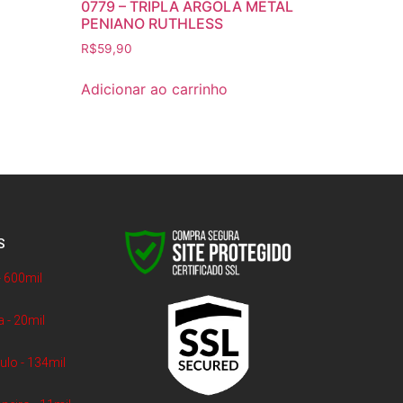
0779 – TRIPLA ARGOLA METAL
PENIANO RUTHLESS
R$
59,90
Adicionar ao carrinho
S
- 600mil
a - 20mil
lo - 134mil