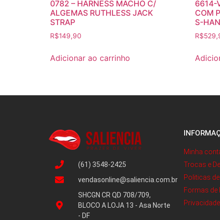
0782 – HARNESS MACHO C/
6614-
ALGEMAS RUTHLESS JACK
COM P
STRAP
S-HAN
R$
149,90
R$
529,
Adicionar ao carrinho
Adicio
INFORMA
Minha cont
(61) 3548-2425
Trocas e D
Politicas d
vendasonline@saliencia.com.br
Formas de
SHCGN CR QD 708/709,
Privacidad
BLOCO A LOJA 13 - Asa Norte
- DF