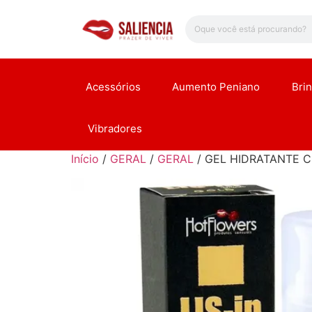
Acessórios
Aumento Peniano
Bri
Vibradores
Início
/
GERAL
/
GERAL
/ GEL HIDRATANTE C