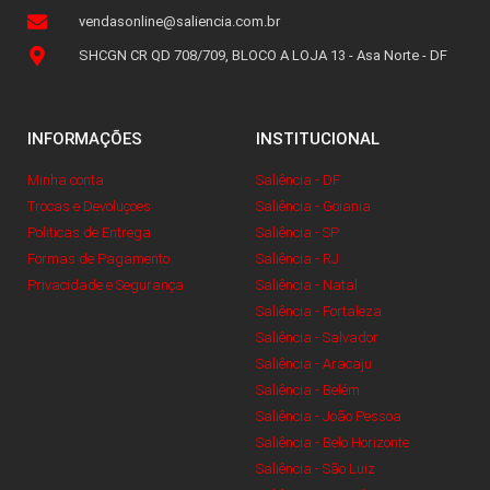
vendasonline@saliencia.com.br
SHCGN CR QD 708/709, BLOCO A LOJA 13 - Asa Norte - DF
INFORMAÇÕES
INSTITUCIONAL
Minha conta
Saliência - DF
Trocas e Devoluçoes
Saliência - Goiania
Politicas de Entrega
Saliência - SP
Formas de Pagamento
Saliência - RJ
Privacidade e Segurança
Saliência - Natal
Saliência - Fortaleza
Saliência - Salvador
Saliência - Aracaju
Saliência - Belém
Saliência - João Pessoa
Saliência - Belo Horizonte
Saliência - São Luiz