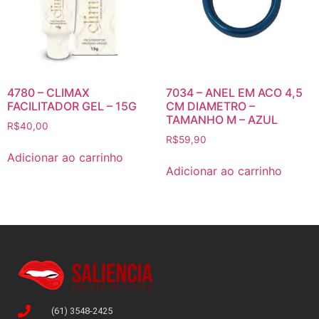
4780 – CLIMAX
7034 – ANEL EM ACO 4,5
FACILITADOR GEL – 15G
CM DIAMETRO –
TAMANHO M – AZUL
R$
40,00
R$
59,90
Adicionar ao carrinho
Adicionar ao carrinho
(61) 3548-2425