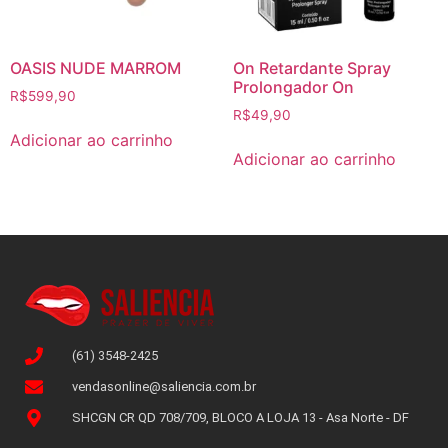
OASIS NUDE MARROM
On Retardante Spray
Prolongador On
R$
599,90
R$
49,90
Adicionar ao carrinho
Adicionar ao carrinho
(61) 3548-2425
vendasonline@saliencia.com.br
SHCGN CR QD 708/709, BLOCO A LOJA 13 - Asa Norte - DF