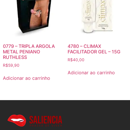
0779 – TRIPLA ARGOLA
4780 – CLIMAX
METAL PENIANO
FACILITADOR GEL – 15G
RUTHLESS
R$
40,00
R$
59,90
Adicionar ao carrinho
Adicionar ao carrinho