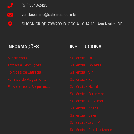
(61) 3548-2425
vendasonline@saliencia.com.br
SHCGN CR QD 708/709, BLOCO A LOJA 13 - Asa Norte - DF
INFORMAÇÕES
INSTITUCIONAL
Minha conta
Saliência - DF
Trocas e Devoluçoes
Saliência - Goiania
Politicas de Entrega
Saliência - SP
Formas de Pagamento
Saliência - RJ
Privacidade e Segurança
Saliência - Natal
Saliência - Fortaleza
Saliência - Salvador
Saliência - Aracaju
Saliência - Belém
Saliência - João Pessoa
Saliência - Belo Horizonte