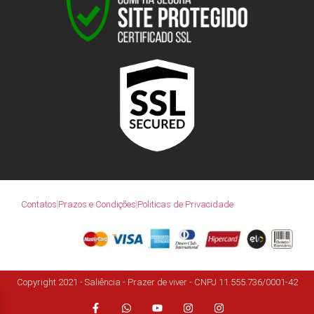
Contatos
Prazos e Condições
Politicas de Privacidade
Copyright 2021 - Saliência - Prazer de viver - CNPJ 11.555.736/0001-42