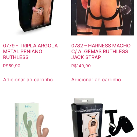
0779 – TRIPLA ARGOLA
0782 – HARNESS MACHO
METAL PENIANO
C/ ALGEMAS RUTHLESS
RUTHLESS
JACK STRAP
R$
59,90
R$
149,90
Adicionar ao carrinho
Adicionar ao carrinho