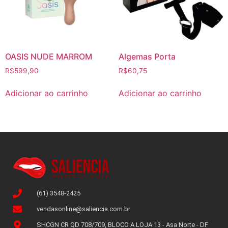
OASIS NUDE MARROM
Algemas Porta
R$
599,90
R$
60,75
Adicionar ao carrinho
Adicionar ao carrinho
(61) 3548-2425
vendasonline@saliencia.com.br
SHCGN CR QD 708/709, BLOCO A LOJA 13 - Asa Norte - DF