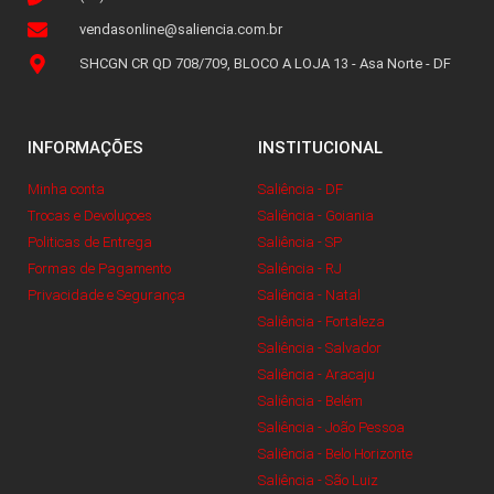
vendasonline@saliencia.com.br
SHCGN CR QD 708/709, BLOCO A LOJA 13 - Asa Norte - DF
INFORMAÇÕES
INSTITUCIONAL
Minha conta
Saliência - DF
Trocas e Devoluçoes
Saliência - Goiania
Politicas de Entrega
Saliência - SP
Formas de Pagamento
Saliência - RJ
Privacidade e Segurança
Saliência - Natal
Saliência - Fortaleza
Saliência - Salvador
Saliência - Aracaju
Saliência - Belém
Saliência - João Pessoa
Saliência - Belo Horizonte
Saliência - São Luiz